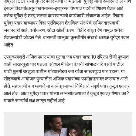
एप्रिल 1991 रोजी युगेंद्र पवार यांचा जन्म झाला. युगेंद्र यांनी अमेरिकेतील नॉर्थ
ईस्टर्न विद्यापीठातून फायनान्स-इन्शुरन्स विषयात पदवीचं शिक्षण घेतल आहे.
तसेच युगेंद्र हे शरयू साखर कारखान्याचे कार्यकारी संचालक आहेत. शिवाय
युगेंद्र पवार यांच्यावर विद्या प्रतिष्ठान शैक्षणिक संस्थेचे खजिनदारपदाची
जबाबदारी आहे. वनीकरण, ओढा खोलीकरण, विहीर बांधून देणं यामुळं अनेक
शेतकऱ्यांशी जोडले गेले. बारामती तालुका कुस्तीगीर संघाचे अध्यक्ष युगेंद्र पवार
आहेत.
उपमुख्यमंत्री अजित पवार यांचा मुलगा जय पवार याचा 10 एप्रिल रोजी पुण्यात
शाही साखरपुडा पार पडला. सोशल मीडिया कंपनी सांभाळणारे प्रवी पाटील
यांची मुलगी ऋतुजा पाटील यांच्यासोबत जय यांचा साखरपुडा पार पडला. या
सोहळ्याचे आयोजन पुण्यातील अजिक पवारांच्या फार्महाऊसवर करण्यात आले
होते. महत्त्वाची बाब म्हणजे या कार्यक्रमाच्या निमित्ताने संपूर्ण पवार कुटूंब एकत्र
आलं होतं. आता युगेंद्र पवार यांच्या लग्नसोहळ्याला हे कुटूंब एकत्र येणार का?
याकडे साऱ्यांचं लक्ष लागून राहीलं आहे.