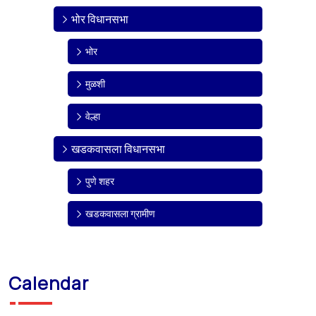
भोर विधानसभा
भोर
मुळशी
वेल्हा
खडकवासला विधानसभा
पुणे शहर
खडकवासला ग्रामीण
Calendar