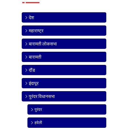
देश
महाराष्ट्र
बारामती लोकसभा
बारामती
दौंड
इंदापूर
पुरंदर विधानसभा
पुरंदर
हवेली