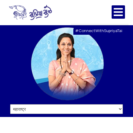
#ConnectWithSupriyaTai