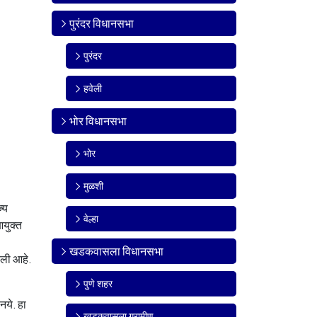
पुरंदर विधानसभा
पुरंदर
हवेली
भोर विधानसभा
भोर
मुळशी
्य
वेल्हा
आयुक्त
खडकवासला विधानसभा
ेली आहे.
पुणे शहर
नये. हा
खडकवासला ग्रामीण