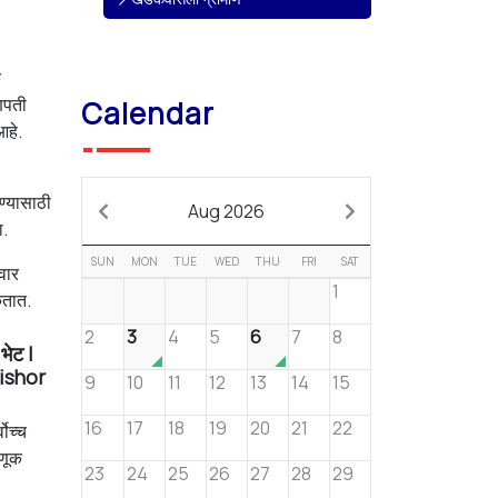
क
गणपती
Calendar
आहे.
ण्यासाठी
Aug 2026
ा.
SUN
MON
TUE
WED
THU
FRI
SAT
वार
1
कतात.
2
3
4
5
6
7
8
भेट |
ishor
9
10
11
12
13
14
15
16
17
18
19
20
21
22
वोच्च
डणूक
23
24
25
26
27
28
29