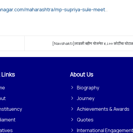
https://www.mymahanagar.com/maharashtra/mp-supriya-sule-meet-pune-municipal-corporation-commissioner-naval-kishor-ram-on-today-ward/915409/
[Navshakti]लाडकी बहीण योजनेत ४,८०० कोटींचा घोटाळ
 Links
About Us
me
Biography
out
Journey
stituency
Achievements & Awards
liament
Quotes
iatives
International Engagemen