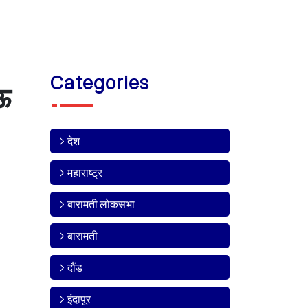
Categories
ऊ
देश
महाराष्ट्र
बारामती लोकसभा
बारामती
दौंड
इंदापूर