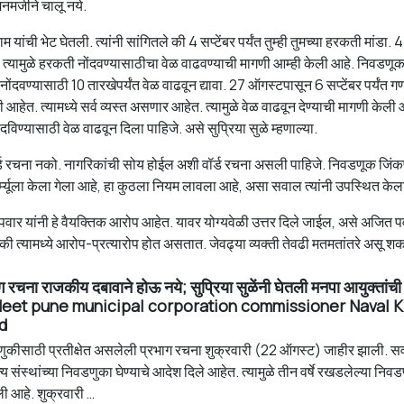
मर्जीने चालू नये.
ची भेट घेतली. त्यांनी सांगितले की 4 सप्टेंबर पर्यंत तुम्ही तुमच्या हरकती मांडा. 4
 त्यामुळे हरकती नोंदवण्यासाठीचा वेळ वाढवण्याची मागणी आम्ही केली आहे. निवडणू
दवण्यासाठी 10 तारखेपर्यंत वेळ वाढवून द्यावा. 27 ऑगस्टपासून 6 सप्टेंबर पर्यंत 
हेत. त्यामध्ये सर्व व्यस्त असणार आहेत. त्यामुळे वेळ वाढवून देण्याची मागणी केली 
विण्यासाठी वेळ वाढवून दिला पाहिजे. असे सुप्रिया सुळे म्हणाल्या.
र्ड रचना नको. नागरिकांची सोय होईल अशी वॉर्ड रचना असली पाहिजे. निवडणूक जिंक
र्म्यूला केला गेला आहे, हा कुठला नियम लावला आहे, असा सवाल त्यांनी उपस्थित केल
 पवार यांनी हे वैयक्तिक आरोप आहेत. यावर योग्यवेळी उत्तर दिले जाईल, असे अजित प
 की त्यामध्ये आरोप-प्रत्यारोप होत असतात. जेवढ्या व्यक्ती तेवढी मतमतांतरे असू श
रचना राजकीय दबावाने होऊ नये; सुप्रिया सुळेंनी घेतली मनपा आयुक्तांची 
eet pune municipal corporation commissioner Naval K
d
डणुकीसाठी प्रतीक्षेत असलेली प्रभाग रचना शुक्रवारी (22 ऑगस्ट) जाहीर झाली. सर्
य संस्थांच्या निवडणुका घेण्याचे आदेश दिले आहेत. त्यामुळे तीन वर्षे रखडलेल्या निव
ी आहे. शुक्रवारी …