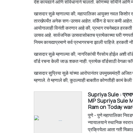
देश कायद्याने आणि संविधानाने चालतो. कोणच्या सोयीने आणि मन
खासदार सुळे म्हणाल्या की, महापालिका आयुक्त नवल किशोर राम यां
तारखेपर्यंत अनेक सण-उत्सव आहेत. वर्किंग डे फार कमी आहेत.
आयोगालाही विनंती करणार आहे की, प्रभाग रचनेबद्दल हरकती नों
उत्सव आहे. सार्वजनिक उत्सवासोबतच प्रत्येकाच्या घरी गणपती आ
नियम कायद्याप्रमाणे सर्व प्रभागरचना झाली पाहिजे. हरकती नोंद
खासदार सुळे म्हणाल्या की, नागरिकांची गैरसोय होईल अशी वॉ
वॉर्ड रचना केली जाऊ शकत नाही. प्रत्येक वॉर्डसाठी वेगळा फॉ
खासदार सुप्रिया सुळे यांच्या आरोपानंतर उपमुख्यमंत्री अजित
म्हणाले. ते म्हणाले की, कुठल्याही बाबतीत कोणतीही कामं केली
Supriya Sule : प्रभाग 
MP Supriya Sule M
Ram on Today war
पुणे - पुणे महापालिका निव
न्यायालयाने स्थानिक स्वराज्
प्रक्रियेला आता गती मिळाल