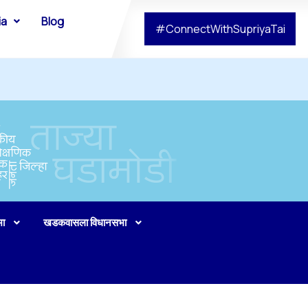
ia
Blog
#ConnectWithSupriyaTai
भा
खडकवासला विधानसभा