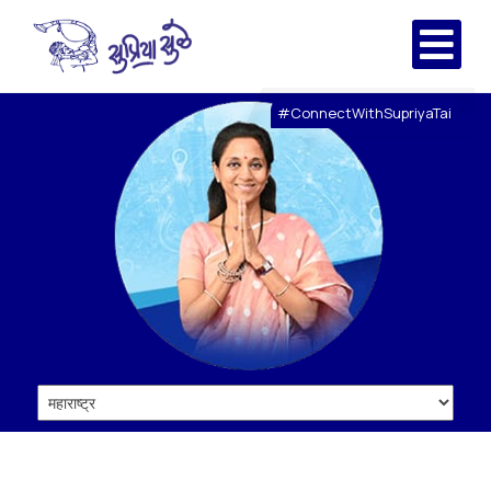
#ConnectWithSupriyaTai