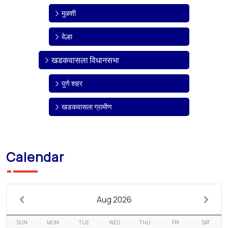
मुळशी
वेल्हा
खडकवासला विधानसभा
पुणे शहर
खडकवासला ग्रामीण
Calendar
Aug 2026
SUN
MON
TUE
WED
THU
FRI
SAT