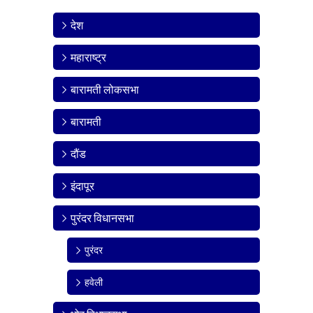
देश
महाराष्ट्र
बारामती लोकसभा
बारामती
दौंड
इंदापूर
पुरंदर विधानसभा
पुरंदर
हवेली