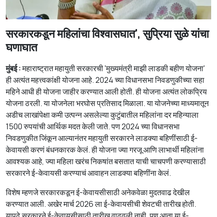
सरकारकडून महिलांचा विश्वासघात', सुप्रिया सुळे यांचा
घणाघात
मुंबई :
महाराष्ट्रात महायुती सरकारची 'मुख्यमंत्री माझी लाडकी बहीण योजना'
ही अत्यंत महत्त्वकांक्षी योजना आहे. 2024 च्या विधानसभा निवडणुकीच्या सहा
महिने आधी ही योजना जाहीर करण्यात आली होती. ही योजना अत्यंत लोकप्रिय
योजना ठरली. या योजनेला भरघोस प्रतिसाद मिळाला. या योजनेच्या माध्यमातून
अडीच लाखांपेक्षा कमी उत्पन्न असलेल्या कुटुंबातील महिलांना दर महिन्याला
1500 रुपयांची आर्थिक मदत केली जाते. पण 2024 च्या विधानसभा
निवडणुकीत जिंकून आल्यानंतर महायुती सरकारने लाडक्या बहिणींसाठी ई-
केवायसी करणं बंधनकारक केलं. ही योजना ज्या गरजू आणि लाभार्थी महिलांना
आवश्यक आहे, ज्या महिला खरंच निकषांत बसतात याची चाचपणी करण्यासाठी
सरकारने ई-केवायसी करण्याचं आवाहन लाडक्या बहिणींना केलं.
विशेष म्हणजे सरकारकडून ई-केवायसीसाठी अनेकवेळा मुदतवाढ देखील
करण्यात आली. अखेर मार्च 2026 ला ई-केवायसीची शेवटची तारीख होती.
यापुढे सरकारने ई-केवायसीसाठी तारीख वाढवली नाही. पण आता या ई-