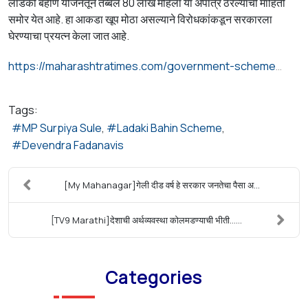
लाडकी बहीण योजनेतून तब्बल 80 लाख महिला या अपात्र ठरल्याची माहिती
समोर येत आहे. हा आकडा खूप मोठा असल्याने विरोधकांकडून सरकारला
घेरण्याचा प्रयत्न केला जात आहे.
https://maharashtratimes.com/government-schemes/state-government-policy/supriya-sule-slams-mahayuti-government-over-80-lakh-women-removed-from-ladki-bahin-scheme/amp_articleshow/131422107.cms
Tags:
MP Surpiya Sule
Ladaki Bahin Scheme
Devendra Fadanavis
[My Mahanagar]गेली दीड वर्ष हे सरकार जनतेचा पैसा अ...
[TV9 Marathi]देशाची अर्थव्यवस्था कोलमडण्याची भीती…...
Categories