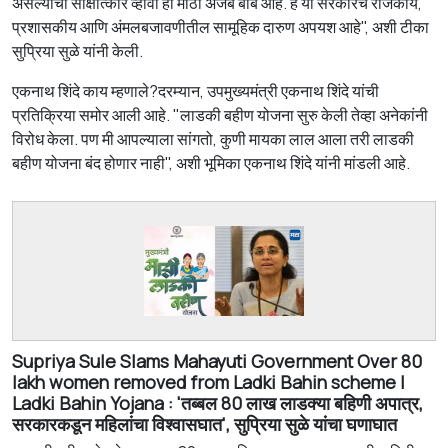
असल्याचा साक्षात्कार व्हावा ही मोठी अजब बाब आहे. हे या सरकारचे राजकीय,
प्रशासकीय आणि अंमलबजावणीतील सामूहिक दारुण अपयश आहे", अशी टीका
सुप्रिया सुळे यांनी केली.
एकनाथ शिंदे काय म्हणाले?दरम्यान, उपमुख्यमंत्री एकनाथ शिंदे यांची
प्रतिक्रिया समोर आली आहे. "लाडकी बहीण योजना सुरु केली तेव्हा अनेकांनी
विरोध केला. पण मी आपल्याला सांगतो, कुणी मायका लाल आला तरी लाडकी
बहीण योजना बंद होणार नाही", अशी भूमिका एकनाथ शिंदे यांनी मांडली आहे.
Supriya Sule Slams Mahayuti Government Over 80
lakh women removed from Ladki Bahin scheme |
Ladki Bahin Yojana : 'तब्बल 80 लाख लाडक्या बहिणी अपात्र,
सरकारकडून महिलांचा विश्वासघात', सुप्रिया सुळे यांचा घणाघात