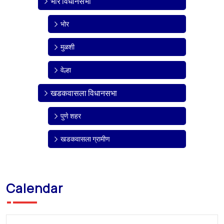
भोर विधानसभा
भोर
मुळशी
वेल्हा
खडकवासला विधानसभा
पुणे शहर
खडकवासला ग्रामीण
Calendar