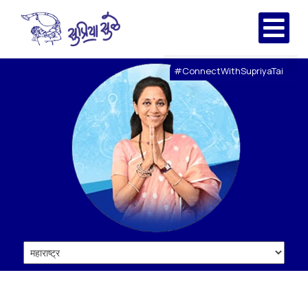
#ConnectWithSupriyaTai