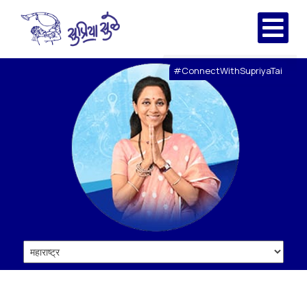
#ConnectWithSupriyaTai