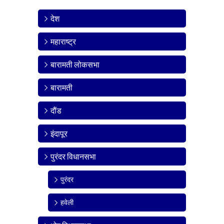
देश
महाराष्ट्र
बारामती लोकसभा
बारामती
दौंड
इंदापूर
पुरंदर विधानसभा
पुरंदर
हवेली