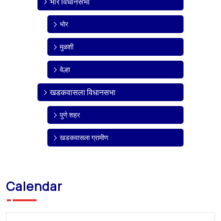
भोर विधानसभा
भोर
मुळशी
वेल्हा
खडकवासला विधानसभा
पुणे शहर
खडकवासला ग्रामीण
Calendar