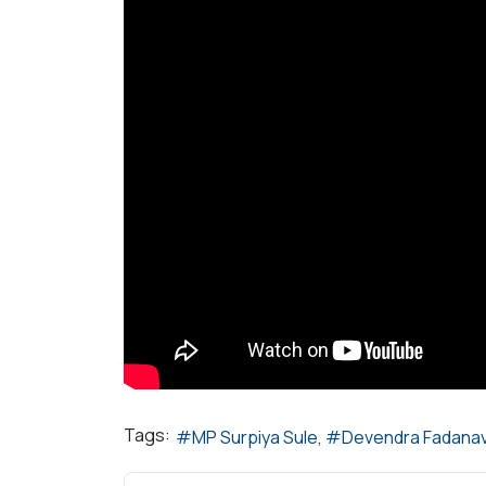
Tags:
MP Surpiya Sule
Devendra Fadanav