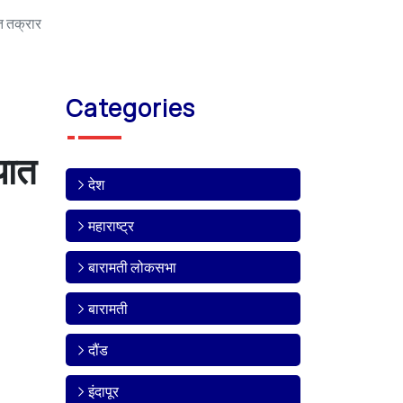
त तक्रार
Categories
यात
देश
महाराष्ट्र
बारामती लोकसभा
बारामती
दौंड
इंदापूर