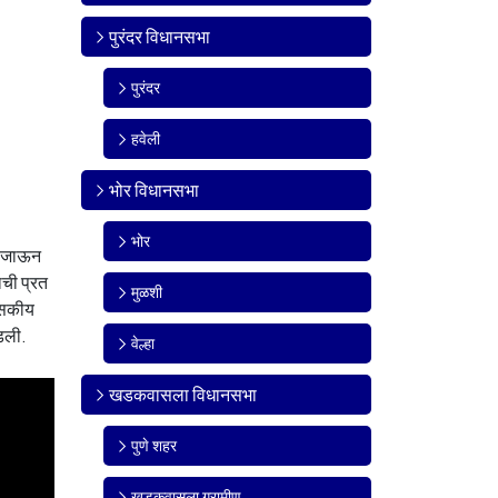
पुरंदर विधानसभा
पुरंदर
हवेली
भोर विधानसभा
भोर
ात जाऊन
ाची प्रत
मुळशी
शासकीय
ांडली.
वेल्हा
खडकवासला विधानसभा
पुणे शहर
खडकवासला ग्रामीण