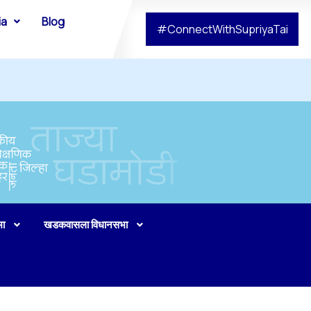
ia
Blog
#ConnectWithSupriyaTai
भा
खडकवासला विधानसभा