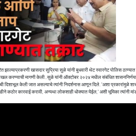
त झाल्याप्रकरणी खासदार सुप्रिया सुळे यांनी बुधवारी थेट स्वारगेट पोलिस ठाण्य
्हा दाखल करण्याची मागणी केली..सुळे यांनी ऑक्टोबर २०२४ मधील संबंधित शासननिर्णय
ची दिशाभूल केली जात असल्याचे त्यांनी निदर्शनास आणून दिले. 'अशा प्रकारांमुळे 
तातडीने कठोर कारवाई करावी, अन्यथा लोकशाही धोक्यात येईल,' अशी भूमिका त्यांनी म