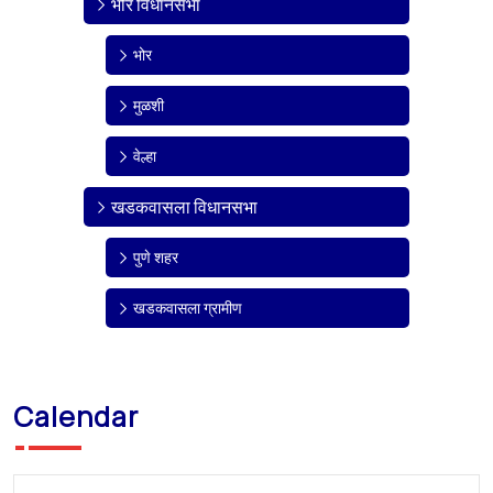
भोर विधानसभा
भोर
मुळशी
वेल्हा
खडकवासला विधानसभा
पुणे शहर
खडकवासला ग्रामीण
Calendar