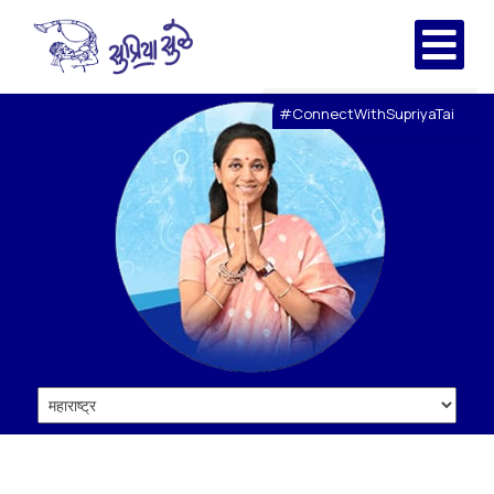
#ConnectWithSupriyaTai