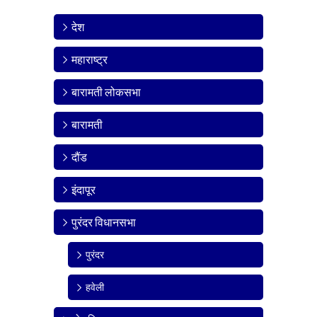
देश
महाराष्ट्र
बारामती लोकसभा
बारामती
दौंड
इंदापूर
पुरंदर विधानसभा
पुरंदर
हवेली