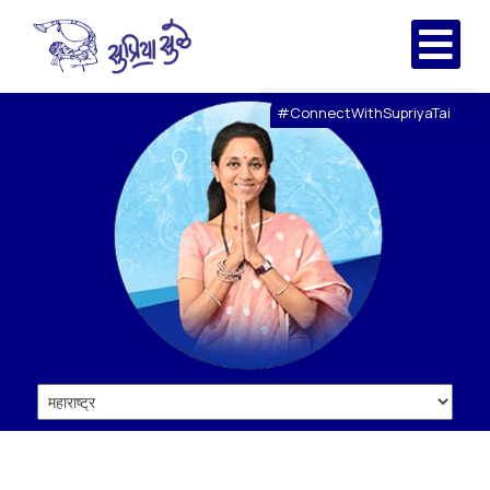
#ConnectWithSupriyaTai