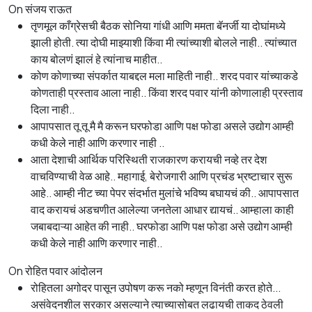
On संजय राऊत
तृणमूल काँग्रेसची बैठक सोनिया गांधी आणि ममता बॅनर्जी या दोघांमध्ये
झाली होती. त्या दोघी माझ्याशी किंवा मी त्यांच्याशी बोलले नाही.. त्यांच्यात
काय बोलणं झालं हे त्यांनाच माहीत..
कोण कोणाच्या संपर्कात याबद्दल मला माहिती नाही.. शरद पवार यांच्याकडे
कोणताही प्रस्ताव आला नाही.. किंवा शरद पवार यांनी कोणालाही प्रस्ताव
दिला नाही..
आपापसात तू तू मै मै करून घरफोडा आणि पक्ष फोडा असले उद्योग आम्ही
कधी केले नाही आणि करणार नाही ..
आता देशाची आर्थिक परिस्थिती राजकारण करायची नव्हे तर देश
वाचविण्याची वेळ आहे.. महागाई, बेरोजगारी आणि प्रचंड भ्रष्टाचार सुरू
आहे.. आम्ही नीट च्या पेपर संदर्भात मुलांचे भविष्य बघायचं की.. आपापसात
वाद करायचं अडचणीत आलेल्या जनतेला आधार द्यायचं.. आम्हाला काही
जबाबदाऱ्या आहेत की नाही.. घरफोडा आणि पक्ष फोडा असे उद्योग आम्ही
कधी केले नाही आणि करणार नाही..
On रोहित पवार आंदोलन
रोहितला अगोदर पासून उपोषण करू नको म्हणून विनंती करत होते...
असंवेदनशील सरकार असल्याने त्याच्यासोबत लढायची ताकद ठेवली