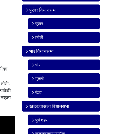
पुरंदर विधानसभा
पुरंदर
हवेली
भोर विधानसभा
भोर
ूमीका
मुळशी
 होती.
्यावेळी
वेल्हा
नव्हता.
खडकवासला विधानसभा
पुणे शहर
खडकवासला ग्रामीण