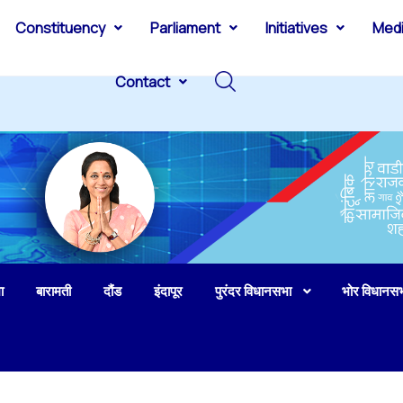
Constituency
Parliament
Initiatives
Med
Contact
ा
बारामती
दौंड
इंदापूर
पुरंदर विधानसभा
भोर विधानस