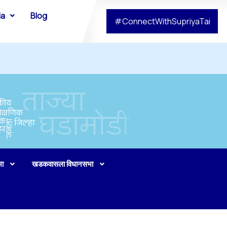
ia
Blog
#ConnectWithSupriyaTai
भा
खडकवासला विधानसभा