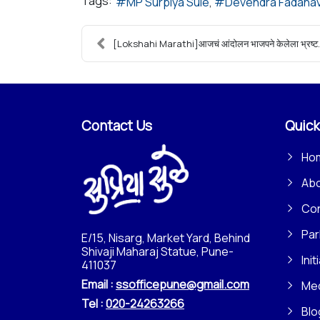
Tags:
MP Surpiya Sule
Devendra Fadanav
[Lokshahi Marathi]आजचं आंदोलन भाजपने केलेला भ्रष्ट.
Contact Us
Quick
Ho
Ab
Con
Par
E/15, Nisarg, Market Yard, Behind
Shivaji Maharaj Statue, Pune-
Init
411037
Email :
ssofficepune@gmail.com
Me
Tel :
020-24263266
Blo