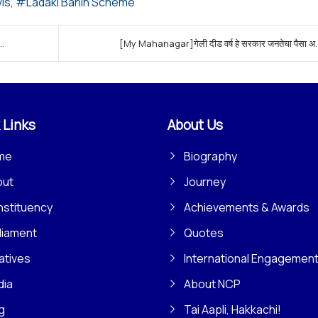
is
Ladaki Bahin Scheme
..
[My Mahanagar]गेली दीड वर्ष हे सरकार जनतेचा पैसा अ..
 Links
About Us
me
Biography
out
Journey
stituency
Achievements & Awards
liament
Quotes
iatives
International Engagemen
dia
About NCP
g
Tai Aapli, Hakkachi!