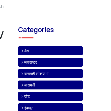
chi
Categories
V
देश
महाराष्ट्र
बारामती लोकसभा
बारामती
दौंड
इंदापूर