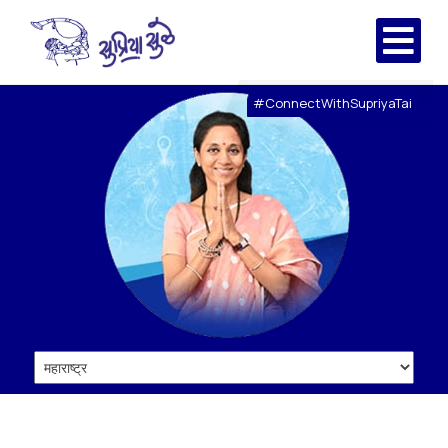
#ConnectWithSupriyaTai