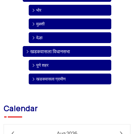
भोर
मुळशी
वेल्हा
खडकवासला विधानसभा
पुणे शहर
खडकवासला ग्रामीण
Calendar
Aug 2026