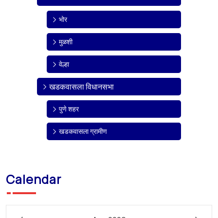
भोर
मुळशी
वेल्हा
खडकवासला विधानसभा
पुणे शहर
खडकवासला ग्रामीण
Calendar