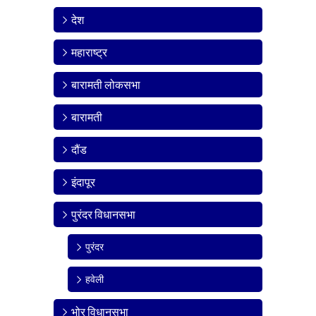
देश
महाराष्ट्र
बारामती लोकसभा
बारामती
दौंड
इंदापूर
पुरंदर विधानसभा
पुरंदर
हवेली
भोर विधानसभा