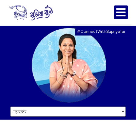
#ConnectWithSupriyaTai