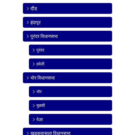
दौंड
इंदापूर
पुरंदर विधानसभा
पुरंदर
हवेली
भोर विधानसभा
भोर
मुळशी
वेल्हा
खडकवासला विधानसभा