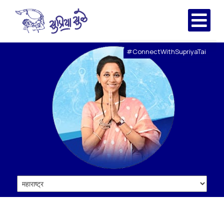
#ConnectWithSupriyaTai