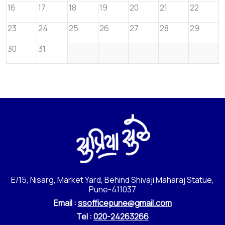
16
17
18
19
20
21
22
23
24
25
26
27
28
29
30
31
E/15, Nisarg, Market Yard, Behind Shivaji Maharaj Statue,
Pune-411037
Email :
ssofficepune@gmail.com
Tel :
020-24263266