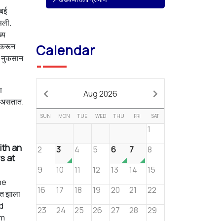
ंबई
सली.
्य
णेकरून
Calendar
डे नुकसान
ि
Aug 2026
त असतात.
SUN
MON
TUE
WED
THU
FRI
SAT
1
ith an
2
3
4
5
6
7
8
s at
9
10
11
12
13
14
15
ne
16
17
18
19
20
21
22
त झाला
nd
23
24
25
26
27
28
29
om