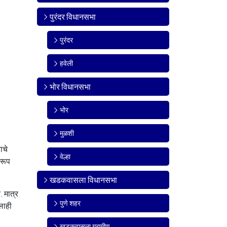
पुरंदर विधानसभा
पुरंदर
हवेली
भोर विधानसभा
भोर
मुळशी
ाचे
वेल्हा
खरूप
खडकवासला विधानसभा
. मात्र
पुणे शहर
लाही
खडकवासला ग्रामीण