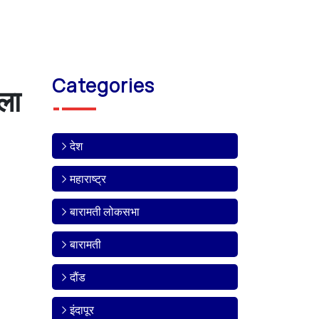
Categories
ला
देश
महाराष्ट्र
बारामती लोकसभा
बारामती
दौंड
इंदापूर