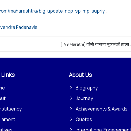
https://www.lokmat.com/maharashtra/big-update-ncp-sp-mp-supriya-sule-car-met-with-an-accident-incident-on-mumbai-pune-expressway-a-a719/
vendra Fadanavis
[TV9 Marathi]'वहिनी राज्याच्या मुख्यमंत्री झाल्या .
 Links
About Us
me
Biography
out
Journey
stituency
Achievements & Awards
liament
Quotes
iatives
International Engagemen