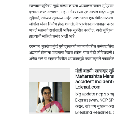
खासदार सुप्रिया सुळे यांच्या कारला अपघातखासदार सुप्रिया स
प्रवास करत असताना, महामार्गावर मला एक अत्यंत वाईट अनुभ
सुदैवाने, सर्वजण सुखरूप आहेत. अशा घटना एक गंभीर आठवण क
जीवांना धोका निर्माण होऊ शकतो. मी प्रत्येकाला आवाहन करतो
आपले महामार्ग सर्वांसाठी अधिक सुरक्षित बनतील, असे सुप्रिया स
झाल्याची माहिती समोर आली आहे.
दरम्यान, नुकतेच मुंबई पुणे द्रुतगती महामार्गावरील कनेक्ट ल
अद्यापही होताना पाहायला मिळत आहेत. यात मोठी जीवितहानी 
अनेक रत्ने या महामार्गावरील अपघातामुळे महाराष्ट्राने गमावल
मोठी बातमी! खासदार सुप्र
Maharashtra Marat
accident incident
Lokmat.com
big update ncp sp mp
Expressway. NCP SP MP
असून, सर्व जण सुखरूप अस
Breaking Headlines,