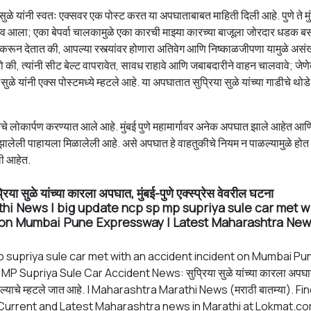
ुळे यांनी स्वतः एक्सवर एक पोस्ट करत या अपघाताबाबत माहिती दिली आहे. पुणे ते मु
व आला; एका बेपर्वा चालकामुळे एका कारची माझ्या कारच्या बाजूला जोरदार धडक ब
रून देतात की, आपल्या रस्त्यांवर होणारा अतिवेग आणि निष्काळजीपणा यामुळे असंख
 की, त्यांनी सीट बेल्ट वापरावेत, सावध राहावे आणि जबाबदारीने वाहन चालवावे; जे
ुळे यांनी एक्स पोस्टमध्ये म्हटले आहे. या अपघातात सुप्रिया सुळे यांच्या गाडीचे थो
िंकचे लोकार्पण करण्यात आले आहे. मुंबई पुणे महामार्गावर अनेक अपघात झाले आहेत आण
झालेली पाहायला मिळालेली आहे. असे अपघात हे वाहतुकीचे नियम न पाळल्यामुळे हो
ेली आहेत.
िया सुळे यांच्या कारला अपघात, मुंबई-पुणे एक्स्प्रेस वेवरील घटना
hi News | big update ncp sp mp supriya sule car met w
 on Mumbai Pune Expressway | Latest Maharashtra New
 supriya sule car met with an accident incident on Mumbai Pu
 Supriya Sule Car Accident News: सुप्रिया सुळे यांच्या कारला अपघा
ल्याचे म्हटले जात आहे. | Maharashtra Marathi News (मराठी बातम्या). Fi
 Current and Latest Maharashtra news in Marathi at Lokmat.c