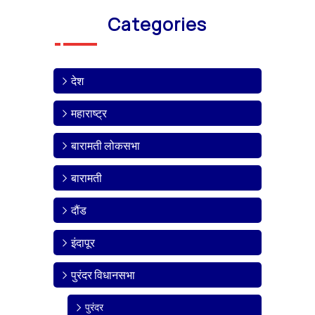
Categories
देश
महाराष्ट्र
बारामती लोकसभा
बारामती
दौंड
इंदापूर
पुरंदर विधानसभा
पुरंदर