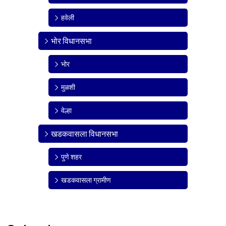
हवेली
भोर विधानसभा
भोर
मुळशी
वेल्हा
खडकवासला विधानसभा
पुणे शहर
खडकवासला ग्रामीण