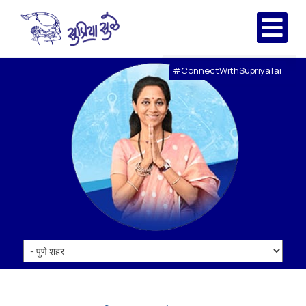
#ConnectWithSupriyaTai