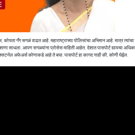
ार, कोयता गँग सगळं वाढत आहे. महाराष्ट्राच्या पोलिसांचा अभिमान आहे. मात्र त्यांचा 
शाणा साधला. आपण सगळ्यांना प्रोसेस माहिती आहेत. देशात पासपोर्ट द्यायचा अधिकार
क्सटर्नल अफेअर्स कोणाकडे आहे ते बघा. पासपोर्ट हा कागद नाही की, कोणी घेईल.