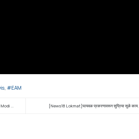
is
EAM
odi ...
[News18 Lokmat]घायवळ प्रकरणावरून सुप्रिया सुळे काय..