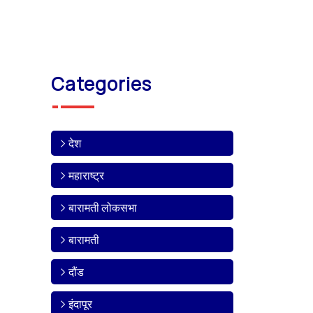
Categories
देश
महाराष्ट्र
बारामती लोकसभा
बारामती
दौंड
इंदापूर