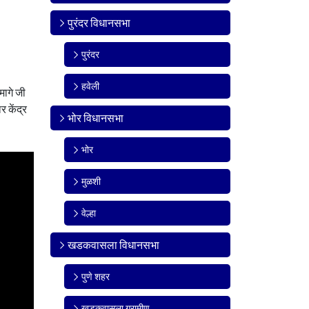
पुरंदर विधानसभा
पुरंदर
हवेली
मागे जी
 केंद्र
भोर विधानसभा
भोर
मुळशी
वेल्हा
खडकवासला विधानसभा
पुणे शहर
खडकवासला ग्रामीण