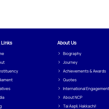
 Links
About Us
me
Biography
out
Journey
stituency
Achievements & Awards
liament
Quotes
iatives
International Engagemen
dia
About NCP
g
Tai Aapli, Hakkachi!