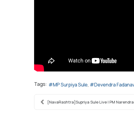
Tags:
MP Surpiya Sule
Devendra Fadanav
[NavaRashtra]Supriya Sule Live | PM Narendra M