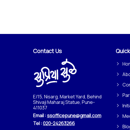
Contact Us
Quick
Ho
Ab
Con
Par
E/15, Nisarg, Market Yard, Behind
Shivaji Maharaj Statue, Pune-
Init
411037
Email :
ssofficepune@gmail.com
Me
Tel :
020-24263266
Blo