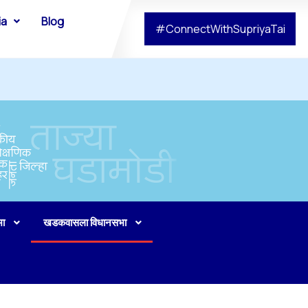
ia
Blog
#ConnectWithSupriyaTai
भा
खडकवासला विधानसभा