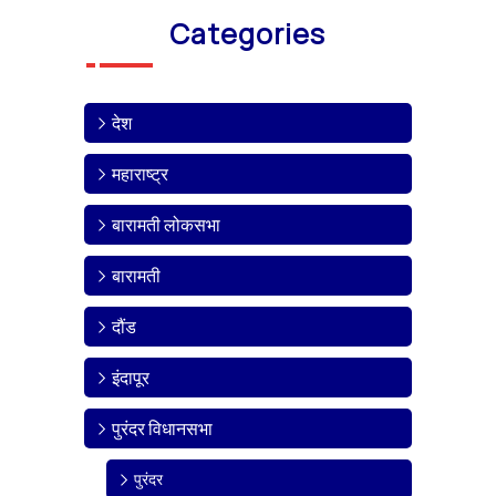
Categories
देश
महाराष्ट्र
बारामती लोकसभा
बारामती
दौंड
इंदापूर
पुरंदर विधानसभा
पुरंदर