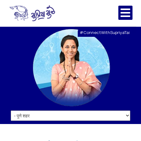
#ConnectWithSupriyaTai