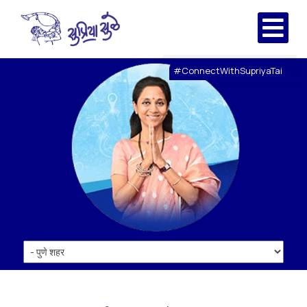
#ConnectWithSupriyaTai