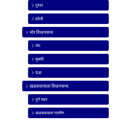
पुरंदर
हवेली
भोर विधानसभा
भोर
मुळशी
वेल्हा
खडकवासला विधानसभा
पुणे शहर
खडकवासला ग्रामीण