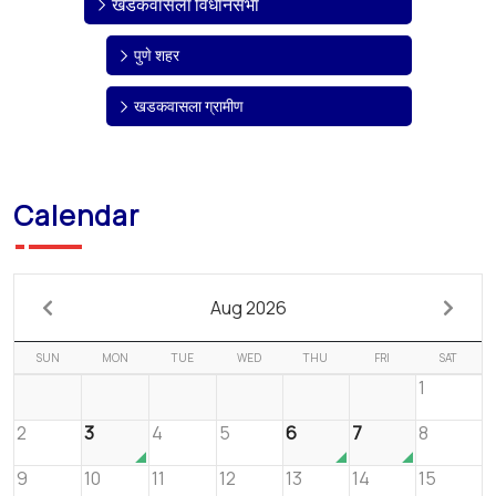
खडकवासला विधानसभा
पुणे शहर
खडकवासला ग्रामीण
Calendar
Aug 2026
SUN
MON
TUE
WED
THU
FRI
SAT
1
2
3
4
5
6
7
8
9
10
11
12
13
14
15