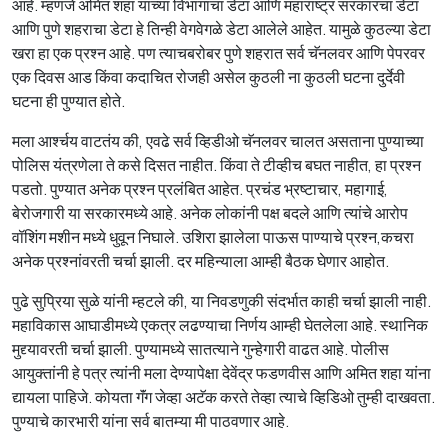
आहे. म्हणजे अमित शहा यांच्या विभागाचा डेटा आणि महाराष्ट्र सरकारचा डेटा
आणि पुणे शहराचा डेटा हे तिन्ही वेगवेगळे डेटा आलेले आहेत. यामुळे कुठल्या डेटा
खरा हा एक प्रश्न आहे. पण त्याचबरोबर पुणे शहरात सर्व चॅनलवर आणि पेपरवर
एक दिवस आड किंवा कदाचित रोजही असेल कुठली ना कुठली घटना दुर्देवी
घटना ही पुण्यात होते.
मला आर्श्चय वाटतंय की, एवढे सर्व व्हिडीओ चॅनलवर चालत असताना पुण्याच्या
पोलिस यंत्रणेला ते कसे दिसत नाहीत. किंवा ते टीव्हीच बघत नाहीत, हा प्रश्न
पडतो. पुण्यात अनेक प्रश्न प्रलंबित आहेत. प्रचंड भ्रष्टाचार, महागाई,
बेरोजगारी या सरकारमध्ये आहे. अनेक लोकांनी पक्ष बदले आणि त्यांचे आरोप
वॉशिंग मशीन मध्ये धुवून निघाले. उशिरा झालेला पाऊस पाण्याचे प्रश्न,कचरा
अनेक प्रश्नांवरती चर्चा झाली. दर महिन्याला आम्ही बैठक घेणार आहोत.
पुढे सुप्रिया सुळे यांनी म्हटले की, या निवडणुकी संदर्भात काही चर्चा झाली नाही.
महाविकास आघाडीमध्ये एकत्र लढण्याचा निर्णय आम्ही घेतलेला आहे. स्थानिक
मुद्द्यावरती चर्चा झाली. पुण्यामध्ये सातत्याने गुन्हेगारी वाढत आहे. पोलीस
आयुक्तांनी हे पत्र त्यांनी मला देण्यापेक्षा देवेंद्र फडणवीस आणि अमित शहा यांना
द्यायला पाहिजे. कोयता गॅंग जेव्हा अटॅक करते तेव्हा त्याचे व्हिडिओ तुम्ही दाखवता.
पुण्याचे कारभारी यांना सर्व बातम्या मी पाठवणार आहे.