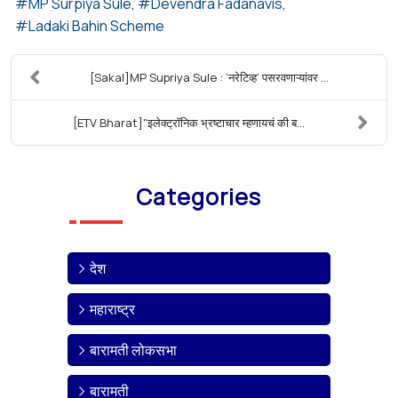
MP Surpiya Sule
Devendra Fadanavis
Ladaki Bahin Scheme
[Sakal]MP Supriya Sule : ‘नरेटिव्ह’ पसरवणाऱ्यांवर ...
[ETV Bharat]"इलेक्ट्रॉनिक भ्रष्टाचार म्हणायचं की ब...
Categories
देश
महाराष्ट्र
बारामती लोकसभा
बारामती