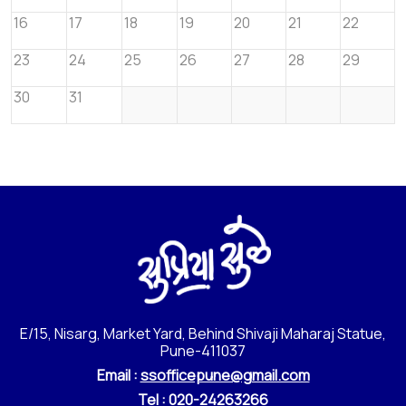
16
17
18
19
20
21
22
23
24
25
26
27
28
29
30
31
E/15, Nisarg, Market Yard, Behind Shivaji Maharaj Statue,
Pune-411037
Email :
ssofficepune@gmail.com
Tel :
020-24263266