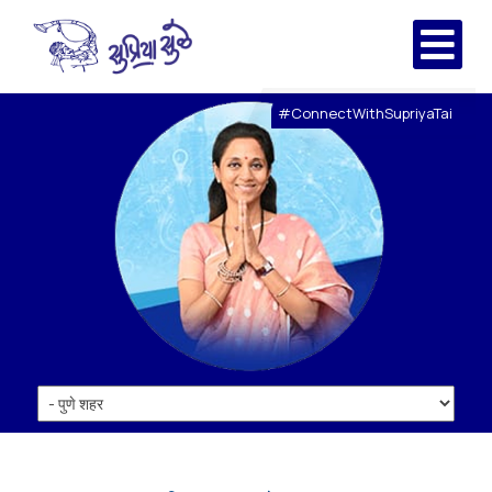
#ConnectWithSupriyaTai