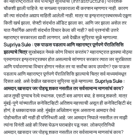
की महाराष्ट्रातील सर्व
पायाभूत
सुविधांची
(infrastructure) पारदर्शक
चौकशी झाली पाहिजे.
या
सगळ्या प्रकाराला
मी
करप्शन म्हणणार नाही. कारण
की त्या संदर्भात अद्याप माहिती आलेली नाही. मात्र या इन्फ्रास्ट्रक्चरमध्ये एकूण
किती खर्च झाला, सेफ्टी संदर्भात ऑडिट झाला का, आणि जर झाला असेल तर
या
त
नैसर्गिक आपत्ती संदर्भात विचार केला की नाही? सर्व प्रश्नांची उत्तरे
महाराष्ट्र सरकारला द्यावी लागणार, असे देखील सुप्रिया सुळे म्हणाल्या.
Supriya Sule : एक पाऊस पडलाय आणि महाराष्ट्र पूर्णपणे पॅरालिसिसि
झाल्याचे चित्र
सुरक्षेबद्दल नेमकं कोण विचार
करतंय
? महाराष्ट्रात इतक्या मोठ्या
प्रमाणावर इन्फ्रास्ट्रक्चर होत असल्याचे सांगणार सरकार त्यात जर सुरक्षितता
आणि पर्यावरणाचा विचार होणार नसेल तर या सर्वांचा काय उपयोग? एक पाऊस
पडलाय आणि महाराष्ट्र पूर्णपणे पॅरालिसिसि झाल्याचे चित्र सर्व माध्यमांमधून
दिसत आहे. असे देखील खासदार सुप्रिया सुळे म्हणाल्या.
Supriya Sule :
आमदार,खासदार जर पो
ह
चू शकत नसतील तर सर्वसामान्य माणसांचं काय?
आज तुम्ही पुण्या
च
रेल्वे स्थानक, एसटी बस आगार
बघा
, हे समजू शकतो. मात्र
मुंबई-पुणे यांच्यातील कनेक्टिव्हिटी अतिशय महत्त्वाची असून ही कनेक्टिव्हिटी बंद
होणं, हे धक्कादायक आहे. मुंबईत अधिवेशन सुरू असताना आमदार तेथे
पोहोचतील की नाही ही परिस्थिती आहे. जर आमदार निघाले नसतील तर माझी
त्यांना विनंती आहे की रिक्स घेऊन घराबाहेर पडू नका. लोकप्रतिनिधी
आमदार,खासदार जर पो
ह
चू शकत नसतील तर सर्वसामान्य माणसांचं काय?