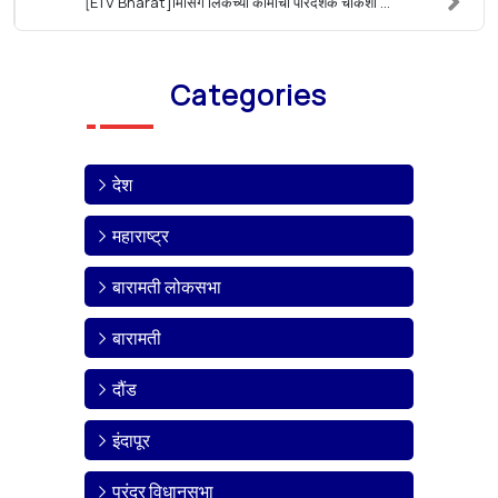
[ETV Bharat]मिसिंग लिंकच्या कामाची पारदर्शक चौकशी ...
Categories
देश
महाराष्ट्र
बारामती लोकसभा
बारामती
दौंड
इंदापूर
पुरंदर विधानसभा