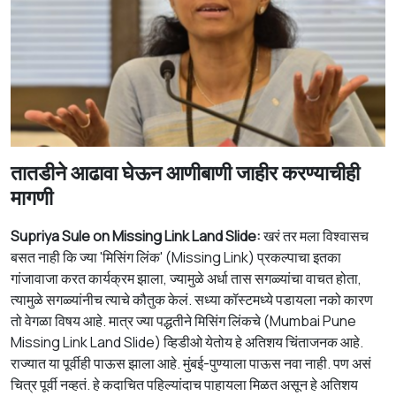
तातडीने आढावा घेऊन आणीबाणी जाहीर करण्याचीही
मागणी
Supriya Sule on Missing Link Land Slide:
खरं
तर
मला
विश्वासच
बसत
नाही
कि
ज्या
'मिसिंग लिंक' (Missing Link) प्रकल्पा
चा
इतका
गांजा
वा
जा
करत
कार्यक्रम
झाला
,
ज्यामुळे
अर्धा तास सगळ्यांचा वाचत होता,
त्यामुळे
सगळ्यांनीच
त्याचे
कौतुक
केलं
.
सध्या
कॉस्ट
मध्ये
पडायला
नको
कारण
तो
वेगळा
विषय
आहे
.
मात्र
ज्या
पद्धतीने
मिसिंग
लिंकचे
(Mumbai Pune
Missing Link Land Slide)
व्हिडीओ
येतोय
हे
अतिशय
चिंताजनक
आहे
.
राज्यात
या
पूर्वी
ही
पाऊस
झाला
आहे
.
मुंबई
-
पुण्याला
पाऊस
नवा
नाही
.
पण
असं
चित्र
पूर्वी
नव्हतं
.
हे
कदाचित
पहिल्यांदाच
पाहायला
मिळत
असून
हे
अतिशय