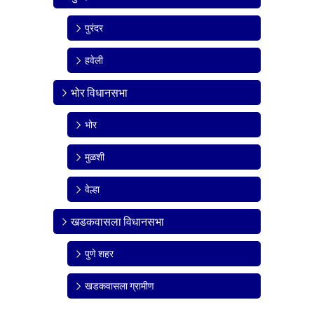
पुरंदर
हवेली
भोर विधानसभा
भोर
मुळशी
वेल्हा
खडकवासला विधानसभा
पुणे शहर
खडकवासला ग्रामीण