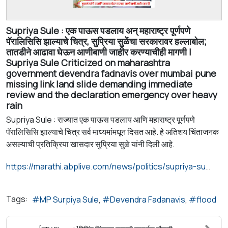
Supriya Sule : एक पाऊस पडलाय अन् महाराष्ट्र पूर्णपणे
पॅरालिसिसि झाल्याचे चित्र, सुप्रिया सुळेंचा सरकारावर हल्लाबोल;
तातडीने आढावा घेऊन आणीबाणी जाहीर करण्याचीही मागणी |
Supriya Sule Criticized on maharashtra
government devendra fadnavis over mumbai pune
missing link land slide demanding immediate
review and the declaration emergency over heavy
rain
Supriya Sule : राज्यात एक पाऊस पडलाय आणि महाराष्ट्र पूर्णपणे
पॅरालिसिसि झाल्याचे चित्र सर्व माध्यमांमधून दिसत आहे. हे अतिशय चिंताजनक
असल्याची प्रतिक्रिया खासदार सुप्रिया सुळे यांनी दिली आहे.
https://marathi.abplive.com/news/politics/supriya-sule-criticized-on-maharashtra-government-devendra-fadnavis-over-mumbai-pune-missing-link-land-slide-demanding-immediate-review-and-the-declaration-emergency-over-heavy-rain-1430703
Tags:
MP Surpiya Sule
Devendra Fadanavis
flood