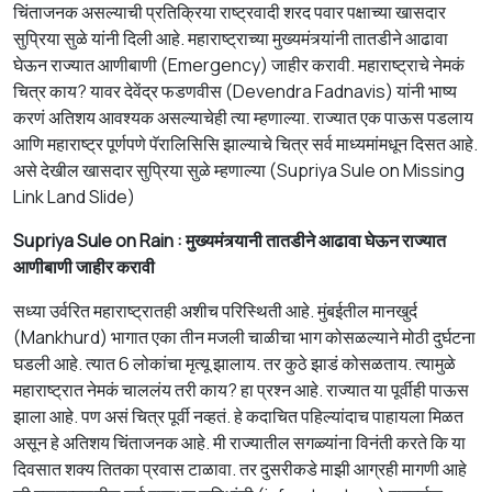
चिंताजनक
असल्याची
प्रतिक्रिया
राष्ट्रवादी
शरद
पवार
पक्षाच्या
खासदार
सुप्रिया
सुळे
यांनी
दिली
आहे
.
महाराष्ट्राच्या
मुख्यमंत्र्यां
नी
तातडीने
आढावा
घेऊन
राज्यात
आणीबाणी (Emergency)
जाहीर
करावी
. महाराष्ट्रा
चे
नेमकं
चित्र
काय
?
यावर
देवेंद्र
फडणवीस (
Devendra Fadnavis)
यांनी
भाष्य
करणं
अतिशय
आवश्यक
असल्याचे
ही
त्या
म्हणाल्या
.
राज्यात
एक पाऊस पडलाय
आणि महाराष्ट्र पूर्णपणे पॅरालिसिसि झाल्याचे
चित्र
सर्व माध्यमांमधून दिसत आहे.
असे देखील खासदार सुप्रिया सुळे म्हणाल्या (
Supriya Sule on Missing
Link Land Slide)
Supriya Sule on Rain : मुख्यमंत्र्यानी तातडीने आढावा घेऊन राज्यात
आणीबाणी जाहीर करावी
सध्या
उर्वरित
महाराष्ट्रात
ही
अशीच
परिस्थिती
आहे
. मुंबईतील मानखुर्द
(Mankhurd) भागात एका तीन मजली चाळीचा भाग कोसळल्याने मोठी दुर्घटना
घडली आहे.
त्यात
6
लोकांचा
मृत्यू
झाला
य
.
तर
कुठे
झाडं
कोसळताय
.
त्यामुळे
महाराष्ट्रात
नेमकं
चाललंय
तरी
काय
?
हा
प्रश्न
आहे
.
राज्यात
या
पूर्वी
ही
पाऊस
झाला
आहे
.
पण
असं
चित्र
पूर्वी
नव्हतं
.
हे
कदाचित
पहिल्यांदाच
पाहायला
मिळत
असून
हे
अतिशय
चिंताजनक
आहे
.
मी
राज्यातील
सगळ्यांना
विनंती
करते
कि
या
दिवसात
शक्य
तितका
प्रवास
टाळावा
. तर दुसरीकडे माझी आग्रही मागणी आहे