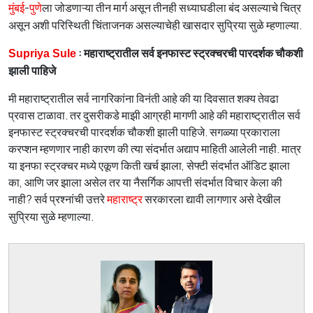
-
ला जोडणाऱ्या तीन मार्ग असून तीनही सध्या
घ
डीला बंद असल्याचे चित्र
मुंबई
पुणे
असून अशी परिस्थिती चिंताजनक असल्याचेही खासदार सुप्रिया सुळे म्हणा
ल्या
.
: महाराष्ट्रातील सर्व इनफास्ट स्ट्रक्चरची पारदर्शक चौकशी
Supriya Sule
झाली पाहिजे
मी
महाराष्ट्रातील सर्व नागरिकांना विनंती आहे की या दिवसात शक्य तेवढा
प्रवास टाळावा. तर दुसरीकडे माझी आग्रही मागणी आहे की महाराष्ट्रातील सर्व
इनफास्ट स्ट्रक्चरची पारदर्शक चौकशी झाली पाहिजे. सगळ्या प्रकाराला
करप्शन म्हणणार नाही कारण की त्या संदर्भात अद्याप माहिती आलेली नाही. मात्र
या इनफा स्ट्रक्चर मध्ये एकूण किती खर्च झाला, सेफ्टी संदर्भात ऑडिट झाला
का, आणि जर झाला असेल तर या नैसर्गिक आपत्ती संदर्भात विचार केला की
नाही? सर्व प्रश्नांची उत्तरे
सरकारला द्यावी लागणार असे देखील
महाराष्ट्र
सुप्रिया सुळे म्हणाल्या.