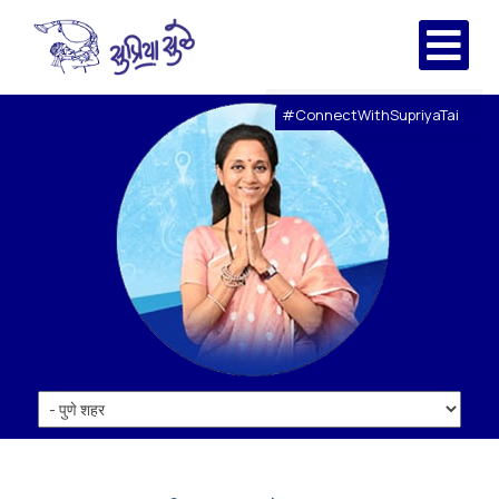
#ConnectWithSupriyaTai