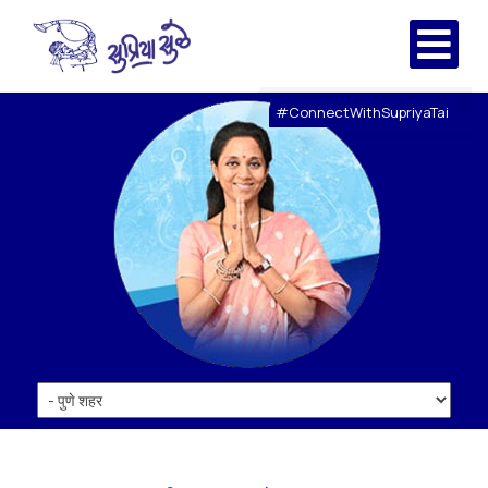
#ConnectWithSupriyaTai