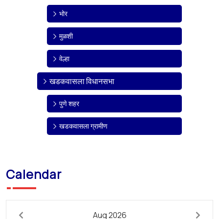
भोर
मुळशी
वेल्हा
खडकवासला विधानसभा
पुणे शहर
खडकवासला ग्रामीण
Calendar
Aug 2026