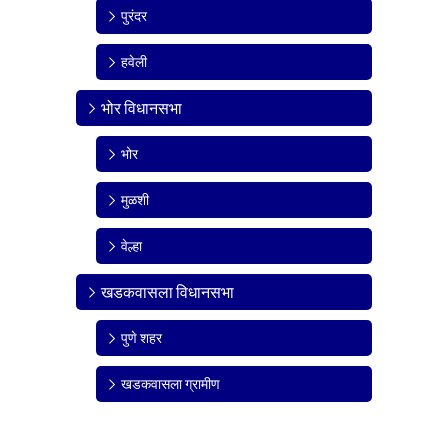
पुरंदर
हवेली
भोर विधानसभा
भोर
मुळशी
वेल्हा
खडकवासला विधानसभा
पुणे शहर
खडकवासला ग्रामीण