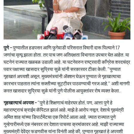
पुणे -
पुण्यातील हडपसर आणि फुगेवाडी परिसरात विषारी दारू पिल्याने 17
जणांचा मृत्यू झाला होता. तर पाच जण अतिदक्षता विभागात उपचार घेत आहेत. या
घटनेनं राज्यात खळबळ उडाली आहे. या घटनेवरुन राष्ट्रवादी काँग्रेस शरदचंद्र
पवार पक्षाच्या खासदार सुप्रिया सुळे यांनी सरकारवर टीका केली. "पुण्यात
गृहखातं अपयशी असून, मुख्यमंत्र्यांनी ॲक्शन घेऊन पुण्यात जे गृहखात्याचा
कारभार पाहतात त्यांना सक्तीच्या सुट्टीवर पाठवण्याची गरज आहे," अशी मागणी
करत खासदार सुप्रिया सुळे यांनी पुणे पोलीस आयुक्तांवर रोष व्यक्त केला.
गृहखात्याचं अपयश -
"पुणे हे शिक्षणाचं माहेरघर होतं. पण, आत्ता पुणे हे
महाराष्ट्राचं क्राईम कॅपिटल झालं आहे. माझे हे आरोप नसून, देशाचे गृहमंत्री
अमित शाह यांच्या डिपार्टमेंटचा एक रिपोर्ट आला आहे, ज्यात राज्यात पुणे
गुन्हेगारीमध्ये एक नंबरवर तर देशात पाचव्या क्रमांकावर आहे. माझी राज्याच्या
मुख्यमंत्री देवेंद्र फडणवीस यांना विनंती आहे की, पुण्यात गृहखातं हे अपयशी