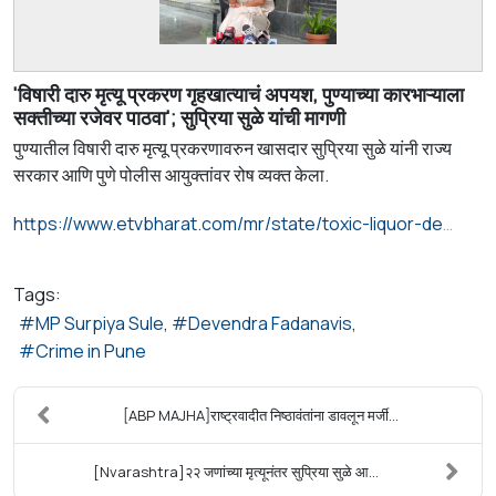
'विषारी दारु मृत्यू प्रकरण गृहखात्याचं अपयश, पुण्याच्या कारभाऱ्याला
सक्तीच्या रजेवर पाठवा'; सुप्रिया सुळे यांची मागणी
पुण्यातील विषारी दारु मृत्यू प्रकरणावरुन खासदार सुप्रिया सुळे यांनी राज्य
सरकार आणि पुणे पोलीस आयुक्तांवर रोष व्यक्त केला.
https://www.etvbharat.com/mr/state/toxic-liquor-death-case-mp-supriya-sule-slams-state-government-pune-police-commissioner-in-pune-mhs26053004386
Tags:
MP Surpiya Sule
Devendra Fadanavis
Crime in Pune
[ABP MAJHA]राष्ट्रवादीत निष्ठावंतांना डावलून मर्जी...
[Nvarashtra]२२ जणांच्या मृत्यूनंतर सुप्रिया सुळे आ...