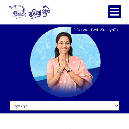
#ConnectWithSupriyaTai