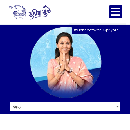
#ConnectWithSupriyaTai