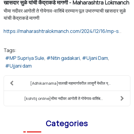
खासदार सुळे यांची केंद्राकडे मागणी - Maharashtra Lokmanch
भीमा नदीवर आगोती ते गोयेगाव-वाशिंबे दरम्यान पूल उभारण्याची खासदार सुळे
यांची केंद्राकडे मागणी
https://maharashtralokmanch.com/2024/12/16/mp-sules-request-to-the-center-to-build-a-bridge-between-agoti-and-goyegaon-washimbe-over-bhima-river/
Tags:
MP Supriya Sule
Nitin gadakari
Ujani Dam
Ujjani dam
[Adhikarnama]पालखी महामार्गावरील लासुर्णे येथील प्...
[kshitij online]भीमा नदीवर आगोती ते गोयेगाव-वाशिंब...
Categories