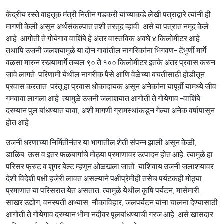
केंद्रीय रस्ते वाहतूक मंत्री नितीन गडकरी यांच्याकडे लेखी पत्राद्वारे त्यांनी ही
मागणी केली असून अर्थसंकल्पात तशी तरतूद व्हावी, असे या पत्रात नमूद केले
आहे. आगोती ते गोयेगाव वाशिंबे हे अंतर वास्तविक अवघे ४ किलोमीटर आहे.
तथापि उजनी जलशयामुळे या दोन गावांतील नागरिकांना भिगवण- टेंभुर्णी मार्गे
वळसा मारुन रस्त्यामार्गे तब्बल ९० ते १०० किलोमीटर इतके अंतर प्रवास करुन
जावे लागते. परिणामी येथील नागरीक पैसे आणि वेळेच्या बचतीसाठी होडीतून
प्रवास करतात. परंतू हा प्रवास धोकादायक असून अनेकांना यापूर्वी यामध्ये जीव
गमवावा लागला आहे. त्यामुळे उजनी जलाशयात आगोती ते गोयेगाव -वाशिंबे
दरम्यान पुल बांधण्यात यावा, अशी मागणी ग्रामस्थांकडून गेल्या अनेक वर्षापासून
होत आहे.
उजनी धरणाच्या निर्मितीनंतर या भागातील शेती संपन्न झाली असून केळी,
डाळिंब, ऊस व इतर फळबागांचे मोठ्या प्रमाणावर उत्पादन होत आहे. त्यामुळे हा
परिसर फ्रुट व शुगर बेल्ट म्हणून ओळखला जातो. याशिवाय उजनी जलाशयावर
देशी विदेशी पक्षी हजेरी लावत असल्याने पक्षीप्रेमीही तसेच पर्यटकही मोठ्या
प्रमाणात या परिसरात येत असतात. त्यामुळे येथील कृषि पर्यटन, मासेमारी,
साखर उद्योग, वनस्पती अभ्यास, नौकाविहार, जलपर्यटन यांना चालना देण्यासाठी
आगोती ते गोयेगाव दरम्यान भीमा नदीवर पूलबांधण्याची गरज आहे, असे खासदार