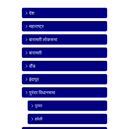
देश
महाराष्ट्र
बारामती लोकसभा
बारामती
दौंड
इंदापूर
पुरंदर विधानसभा
पुरंदर
हवेली