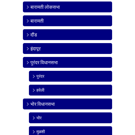
बारामती लोकसभा
बारामती
दौंड
इंदापूर
पुरंदर विधानसभा
पुरंदर
हवेली
भोर विधानसभा
भोर
मुळशी