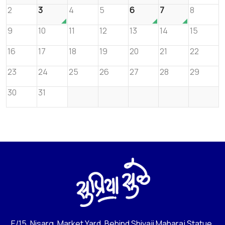
2
3
4
5
6
7
8
9
10
11
12
13
14
15
16
17
18
19
20
21
22
23
24
25
26
27
28
29
30
31
E/15, Nisarg, Market Yard, Behind Shivaji Maharaj Statue,