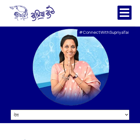
#ConnectWithSupriyaTai