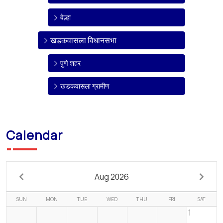
वेल्हा
खडकवासला विधानसभा
पुणे शहर
खडकवासला ग्रामीण
Calendar
Aug 2026
SUN
MON
TUE
WED
THU
FRI
SAT
1