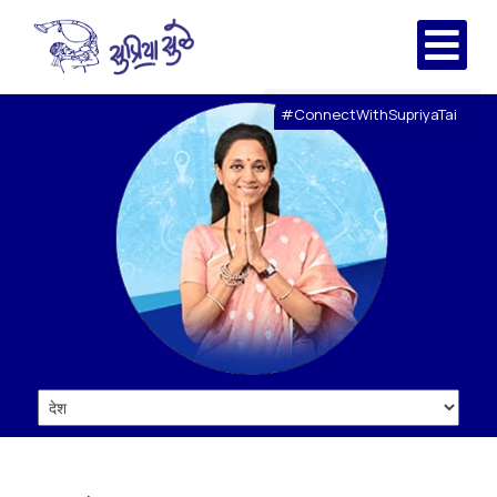
#ConnectWithSupriyaTai