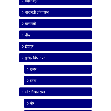
महाराष्ट्र
बारामती लोकसभा
बारामती
दौंड
इंदापूर
पुरंदर विधानसभा
पुरंदर
हवेली
भोर विधानसभा
भोर