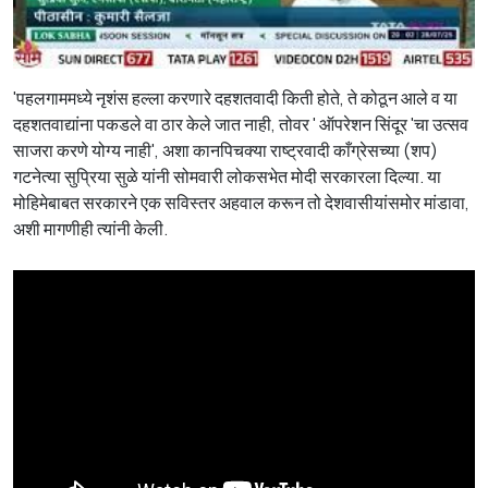
'पहलगाममध्ये नृशंस हल्ला करणारे दहशतवादी किती होते, ते कोठून आले व या
दहशतवाद्यांना पकडले वा ठार केले जात नाही, तोवर ' ऑपरेशन सिंदूर 'चा उत्सव
साजरा करणे योग्य नाही', अशा कानपिचक्या राष्ट्रवादी काँग्रेसच्या (शप)
गटनेत्या सुप्रिया सुळे यांनी सोमवारी लोकसभेत मोदी सरकारला दिल्या. या
मोहिमेबाबत सरकारने एक सविस्तर अहवाल करून तो देशवासीयांसमोर मांडावा,
अशी मागणीही त्यांनी केली.