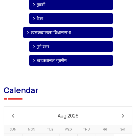
मुळशी
वेल्हा
खडकवासला विधानसभा
पुणे शहर
खडकवासला ग्रामीण
Calendar
Aug 2026
SUN
MON
TUE
WED
THU
FRI
SAT