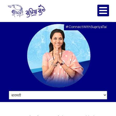
#ConnectWithSupriyaTai