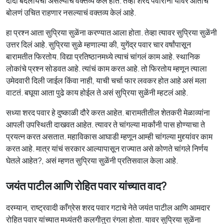
दादा बदलायचा असल्याचं वक्तव्य केलं होतं. तेव्हा शरद पवारांनी यावर आताच
बोलणं उचित राहणार नसल्याचं वक्तव्य केलं आहे.
हा प्रश्न आता सुप्रिया सुळेंना करण्यात आला होता. तेव्हा त्यावर सुप्रिया सुळेंनी
उत्तर दिलं आहे. सुप्रिया सुळे म्हणाल्या की, युगेंद्र पवार चार वर्षांपासून
बारामतीत फिरतोय. विद्या प्रतिष्ठानमध्ये त्याचं चांगलं काम आहे. स्थानिक
लोकांचे प्रश्न सोडवत आहे. त्यांचं काम करत आहे. तो फिरतोय म्हणून त्याला
उमेदवारी दिली जाईल किंवा नाही, याची चर्चा फार लवकर होत आहे असं मला
वाटतं. बघूया आता पुढे काय होईल ते असं सुप्रिया सुळेंनी म्हटलं आहे.
सध्या शरद पवार हे दुष्काळी दौरे करत आहेत. बारामतीतील शेतकरी मेळाव्यांना
आपली उपस्थिती दाखवत आहेत. त्यावर ते चांगल्या मार्कांनी पास होण्याचा ते
प्रयत्न करत असतात. महाविकास आघाडी म्हणून आम्ही चांगल्या मुद्द्यांवर काम
करत आहे. मात्र यांचं सरकार आल्यापासून राज्यात असे कोणते चांगले निर्णय
घेतले आहेत?, असं म्हणत सुप्रिया सुळेंनी प्रतिसवाल केला आहे.
जयंत पाटील आणि रोहित पवार यांच्यात वाद?
दरम्यान, राष्ट्रवादी काँग्रेस शरद पवार गटाचे नेते जयंत पाटील आणि आमदार
रोहित पवार यांच्यात मध्यंतरी कलगीतुरा रंगला होता. यावर सुप्रिया सुळेंना