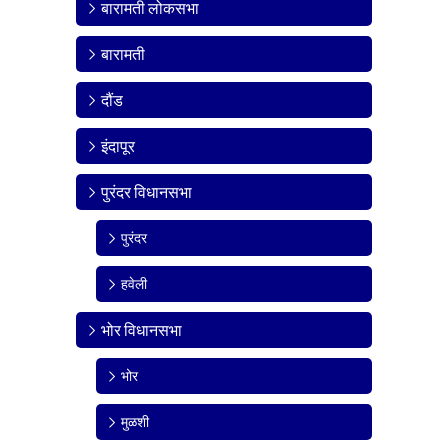
बारामती लोकसभा
बारामती
दौंड
इंदापूर
पुरंदर विधानसभा
पुरंदर
हवेली
भोर विधानसभा
भोर
मुळशी